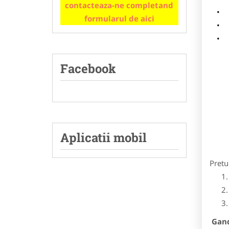
contacteaza-ne completand
m
formularul de aici
p
Facebook
Aplicatii mobil
Pretu
Gandi