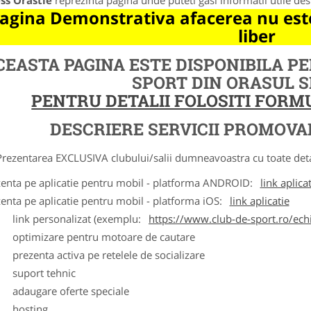
ss Orastie
reprezinta pagina unde puteti gasi informatii utile de
agina Demonstrativa afacerea nu este
liber
CEASTA PAGINA ESTE DISPONIBILA P
SPORT DIN ORASUL 
PENTRU DETALII FOLOSITI FOR
DESCRIERE SERVICII PROMOVA
ntarea EXCLUSIVA clubului/salii dumneavoastra cu toate detalii
zenta pe aplicatie pentru mobil - platforma ANDROID:
link aplica
zenta pe aplicatie pentru mobil - platforma iOS:
link aplicatie
ink personalizat (exemplu:
https://www.club-de-sport.ro/echi
ptimizare pentru motoare de cautare
rezenta activa pe retelele de socializare
uport tehnic
daugare oferte speciale
osting