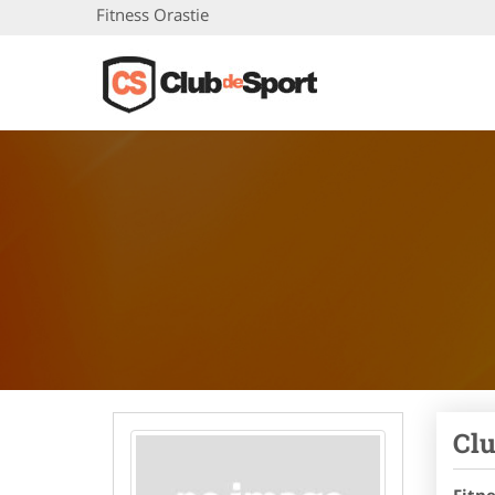
Fitness Orastie
Clu