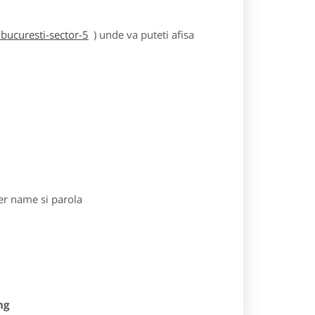
bucuresti-sector-5
) unde va puteti afisa
r name si parola
ng