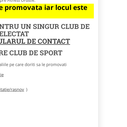
spre
Fitness Orastie
.
 promovata iar locul este
ENTRU UN SINGUR CLUB DE
SELECTAT
MULARUL DE CONTACT
RE CLUB DE SPORT
le pe care doriti sa le promovati
tie
tatie/rasnov
)