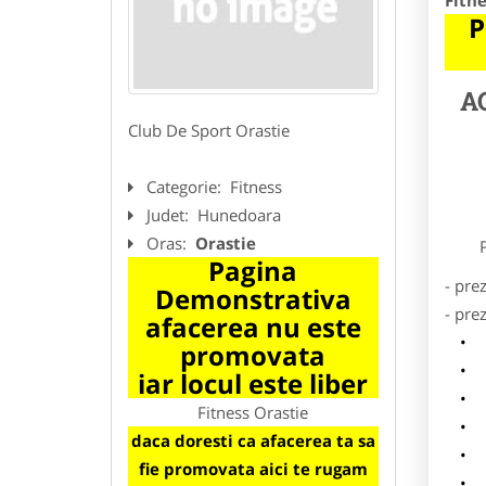
Fitne
P
A
Club De Sport Orastie
Categorie:
Fitness
Judet:
Hunedoara
Oras:
Orastie
Preze
Pagina
- pre
Demonstrativa
- pre
afacerea nu este
l
promovata
o
iar locul este liber
p
Fitness Orastie
s
daca doresti ca afacerea ta sa
a
fie promovata aici te rugam
h