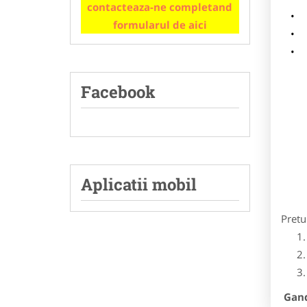
contacteaza-ne completand
m
formularul de aici
p
Facebook
Aplicatii mobil
Pretu
Gandi