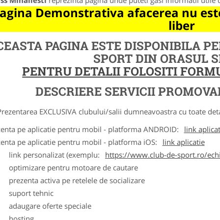
ss Mihailesti
reprezinta pagina unde puteti gasi informatii utile
agina Demonstrativa afacerea nu este
liber
CEASTA PAGINA ESTE DISPONIBILA P
SPORT DIN ORASUL 
PENTRU DETALII FOLOSITI FOR
DESCRIERE SERVICII PROMOVA
ntarea EXCLUSIVA clubului/salii dumneavoastra cu toate detalii
zenta pe aplicatie pentru mobil - platforma ANDROID:
link aplica
zenta pe aplicatie pentru mobil - platforma iOS:
link aplicatie
ink personalizat (exemplu:
https://www.club-de-sport.ro/echi
ptimizare pentru motoare de cautare
rezenta activa pe retelele de socializare
uport tehnic
daugare oferte speciale
osting