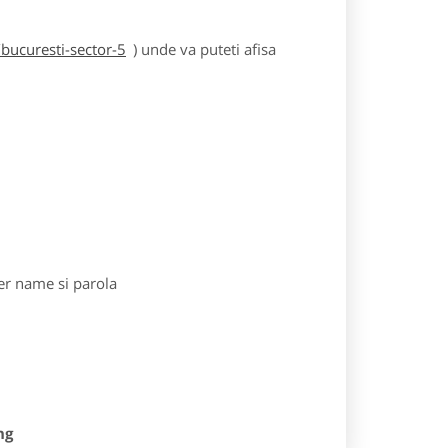
bucuresti-sector-5
) unde va puteti afisa
r name si parola
ng