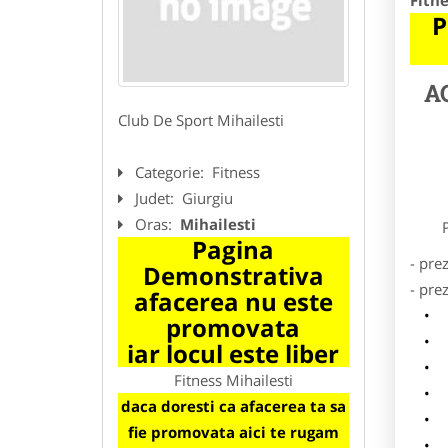
Fitne
P
A
Club De Sport Mihailesti
Categorie:
Fitness
Judet:
Giurgiu
Oras:
Mihailesti
Preze
Pagina
- pre
Demonstrativa
- pre
afacerea nu este
l
promovata
o
iar locul este liber
p
Fitness Mihailesti
s
daca doresti ca afacerea ta sa
a
fie promovata aici te rugam
h