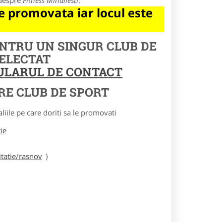
 despre
Fitness Mihailesti
.
 promovata iar locul este
ENTRU UN SINGUR CLUB DE
SELECTAT
MULARUL DE CONTACT
RE CLUB DE SPORT
le pe care doriti sa le promovati
tie
tatie/rasnov
)