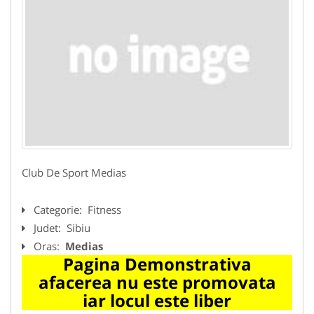
Club De Sport Medias
Categorie:
Fitness
Judet:
Sibiu
Oras:
Medias
Pagina Demonstrativa
afacerea nu este promovata
iar locul este liber