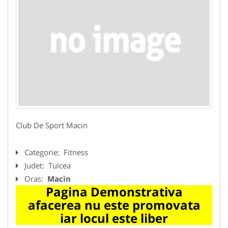
Club De Sport Macin
Categorie:
Fitness
Judet:
Tulcea
Oras:
Macin
Pagina Demonstrativa
afacerea nu este promovata
iar locul este liber