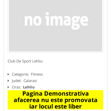
Club De Sport Lehliu
Categorie:
Fitness
Judet:
Calarasi
Oras:
Lehliu
Pagina Demonstrativa
afacerea nu este promovata
iar locul este liber