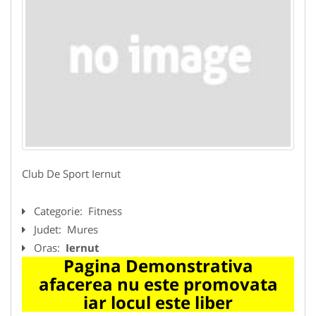
Club De Sport Iernut
Categorie:
Fitness
Judet:
Mures
Oras:
Iernut
Pagina Demonstrativa
afacerea nu este promovata
iar locul este liber