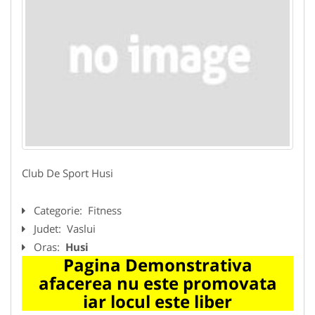
Club De Sport Husi
Categorie:
Fitness
Judet:
Vaslui
Oras:
Husi
Pagina Demonstrativa
afacerea nu este promovata
iar locul este liber