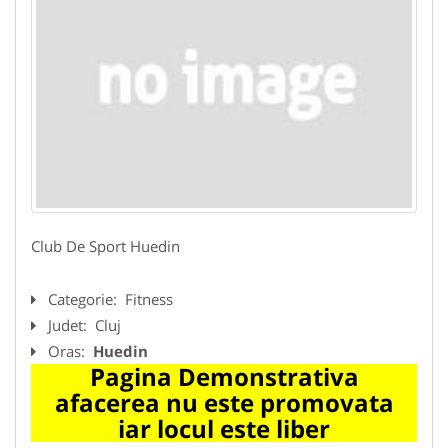
Club De Sport Huedin
Categorie:
Fitness
Judet:
Cluj
Oras:
Huedin
Pagina Demonstrativa
afacerea nu este promovata
iar locul este liber