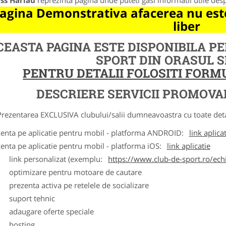
ess Harlau
reprezinta pagina unde puteti gasi informatii utile des
agina Demonstrativa afacerea nu este
liber
CEASTA PAGINA ESTE DISPONIBILA P
SPORT DIN ORASUL 
PENTRU DETALII FOLOSITI FOR
DESCRIERE SERVICII PROMOVA
ntarea EXCLUSIVA clubului/salii dumneavoastra cu toate detalii
zenta pe aplicatie pentru mobil - platforma ANDROID:
link aplica
zenta pe aplicatie pentru mobil - platforma iOS:
link aplicatie
ink personalizat (exemplu:
https://www.club-de-sport.ro/echi
ptimizare pentru motoare de cautare
rezenta activa pe retelele de socializare
uport tehnic
daugare oferte speciale
osting