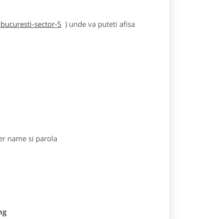
bucuresti-sector-5
) unde va puteti afisa
r name si parola
ng