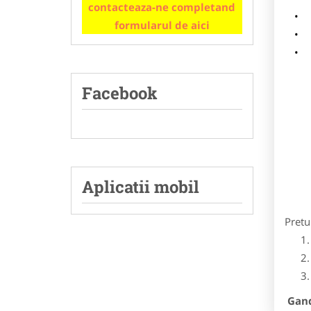
contacteaza-ne completand
m
formularul de aici
p
Facebook
Aplicatii mobil
Pretu
Gandi