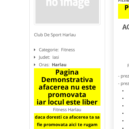
Fitn
P
A
Club De Sport Harlau
Categorie:
Fitness
Judet:
Iasi
Oras:
Harlau
Preze
Pagina
- pre
Demonstrativa
- pre
afacerea nu este
l
promovata
o
iar locul este liber
p
Fitness Harlau
s
daca doresti ca afacerea ta sa
a
fie promovata aici te rugam
h