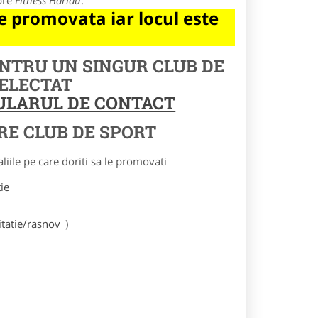
pre
Fitness Harlau
.
 promovata iar locul este
ENTRU UN SINGUR CLUB DE
SELECTAT
MULARUL DE CONTACT
RE CLUB DE SPORT
le pe care doriti sa le promovati
tie
tatie/rasnov
)