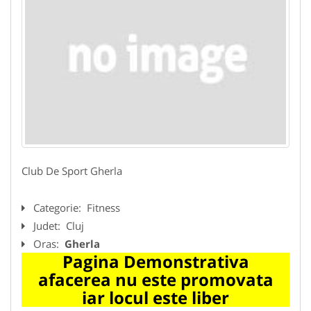
Club De Sport Gherla
Categorie:
Fitness
Judet:
Cluj
Oras:
Gherla
Pagina Demonstrativa
afacerea nu este promovata
iar locul este liber