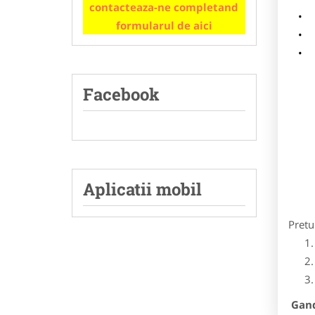
contacteaza-ne completand
m
formularul de aici
p
Facebook
Aplicatii mobil
Pretu
Gandi