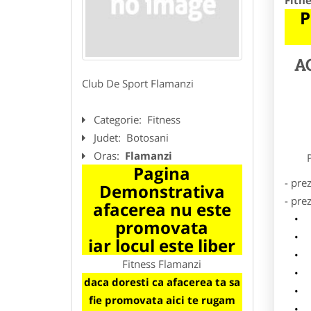
Fitn
P
A
Club De Sport Flamanzi
Categorie:
Fitness
Judet:
Botosani
Oras:
Flamanzi
Preze
Pagina
- pre
Demonstrativa
- pre
afacerea nu este
l
promovata
o
iar locul este liber
p
Fitness Flamanzi
s
daca doresti ca afacerea ta sa
a
fie promovata aici te rugam
h