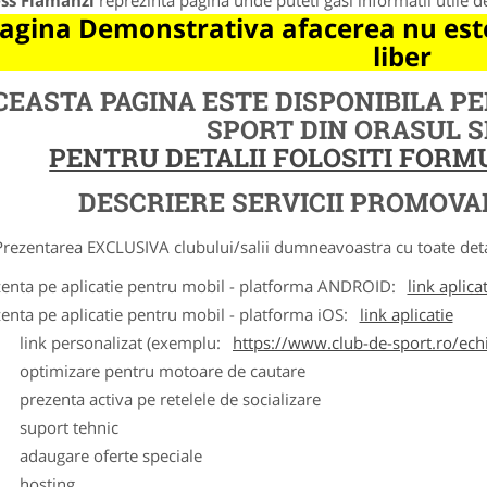
ess Flamanzi
reprezinta pagina unde puteti gasi informatii utile 
agina Demonstrativa afacerea nu este
liber
CEASTA PAGINA ESTE DISPONIBILA P
SPORT DIN ORASUL 
PENTRU DETALII FOLOSITI FOR
DESCRIERE SERVICII PROMOVA
ntarea EXCLUSIVA clubului/salii dumneavoastra cu toate detalii
zenta pe aplicatie pentru mobil - platforma ANDROID:
link aplica
zenta pe aplicatie pentru mobil - platforma iOS:
link aplicatie
ink personalizat (exemplu:
https://www.club-de-sport.ro/echi
ptimizare pentru motoare de cautare
rezenta activa pe retelele de socializare
uport tehnic
daugare oferte speciale
osting