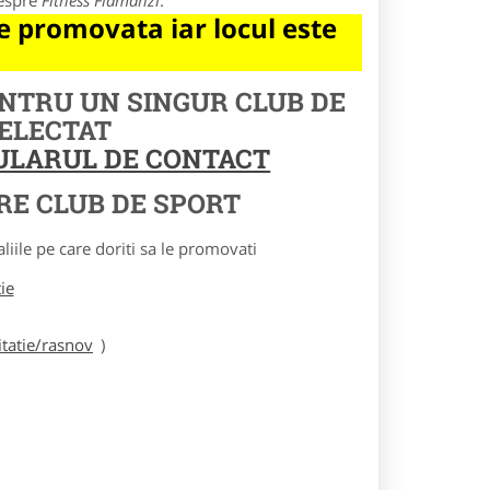
despre
Fitness Flamanzi
.
 promovata iar locul este
ENTRU UN SINGUR CLUB DE
SELECTAT
MULARUL DE CONTACT
RE CLUB DE SPORT
le pe care doriti sa le promovati
tie
tatie/rasnov
)