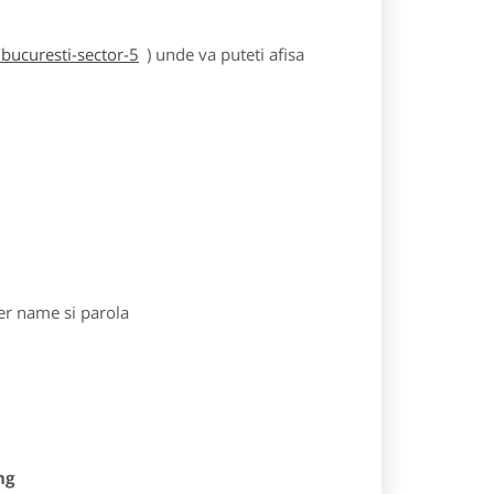
bucuresti-sector-5
) unde va puteti afisa
r name si parola
ng