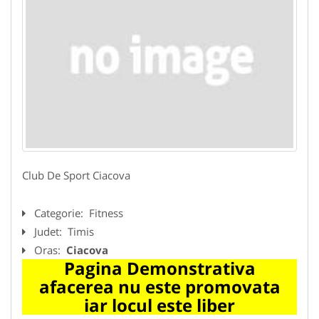
Club De Sport Ciacova
Categorie:
Fitness
Judet:
Timis
Oras:
Ciacova
Pagina Demonstrativa
afacerea nu este promovata
iar locul este liber