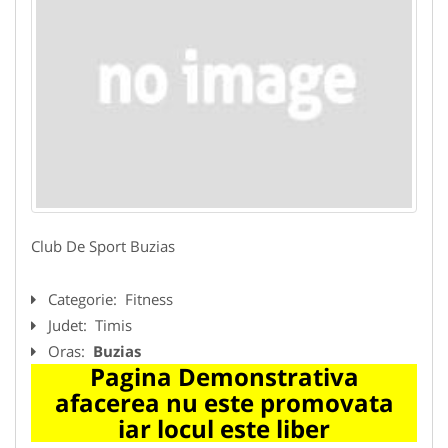
Club De Sport Buzias
Categorie:
Fitness
Judet:
Timis
Oras:
Buzias
Pagina Demonstrativa
afacerea nu este promovata
iar locul este liber