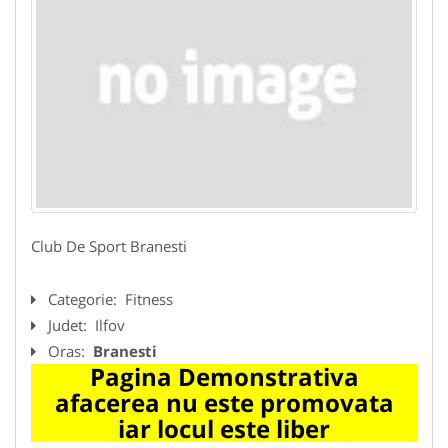
Club De Sport Branesti
Categorie:
Fitness
Judet:
Ilfov
Oras:
Branesti
Pagina Demonstrativa
afacerea nu este promovata
iar locul este liber