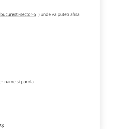
bucuresti-sector-5
) unde va puteti afisa
r name si parola
ng