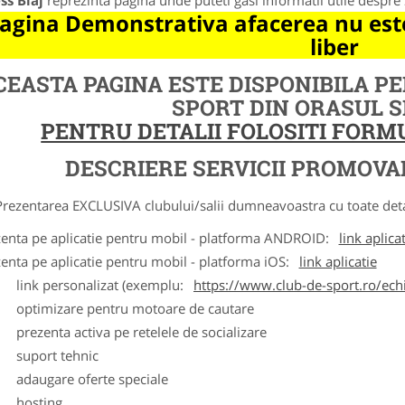
ss Blaj
reprezinta pagina unde puteti gasi informatii utile despre
agina Demonstrativa afacerea nu este
liber
CEASTA PAGINA ESTE DISPONIBILA P
SPORT DIN ORASUL 
PENTRU DETALII FOLOSITI FOR
DESCRIERE SERVICII PROMOVA
ntarea EXCLUSIVA clubului/salii dumneavoastra cu toate detalii
zenta pe aplicatie pentru mobil - platforma ANDROID:
link aplica
zenta pe aplicatie pentru mobil - platforma iOS:
link aplicatie
ink personalizat (exemplu:
https://www.club-de-sport.ro/echi
ptimizare pentru motoare de cautare
rezenta activa pe retelele de socializare
uport tehnic
daugare oferte speciale
osting