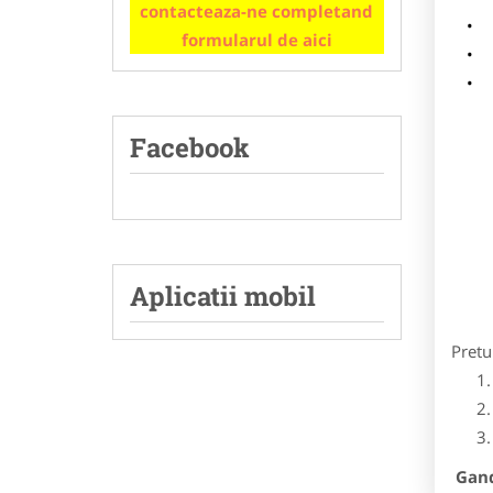
contacteaza-ne completand
m
formularul de aici
p
Facebook
Aplicatii mobil
Pretu
Gandi