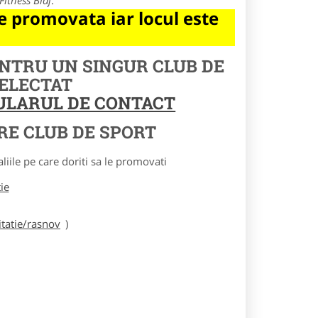
Fitness Blaj
.
 promovata iar locul este
ENTRU UN SINGUR CLUB DE
SELECTAT
MULARUL DE CONTACT
RE CLUB DE SPORT
le pe care doriti sa le promovati
tie
tatie/rasnov
)