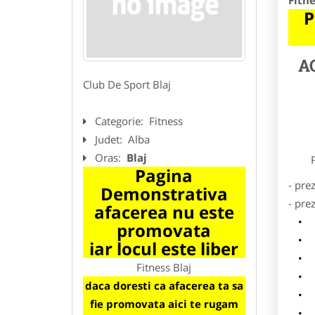
Fitne
P
A
Club De Sport Blaj
Categorie:
Fitness
Judet:
Alba
Oras:
Blaj
Preze
Pagina
- pre
Demonstrativa
- pre
afacerea nu este
l
promovata
o
iar locul este liber
p
Fitness Blaj
s
daca doresti ca afacerea ta sa
a
fie promovata aici te rugam
h