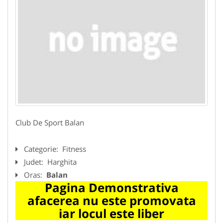
Club De Sport Balan
Categorie:
Fitness
Judet:
Harghita
Oras:
Balan
Pagina Demonstrativa
afacerea nu este promovata
iar locul este liber