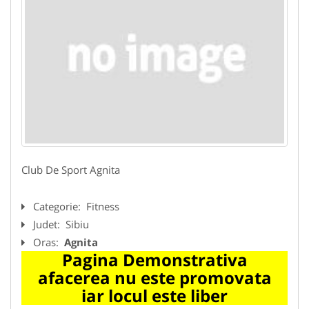
Club De Sport Agnita
Categorie:
Fitness
Judet:
Sibiu
Oras:
Agnita
Pagina Demonstrativa
afacerea nu este promovata
iar locul este liber