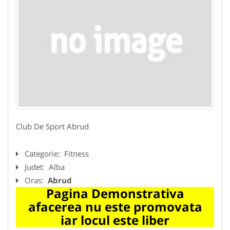
Club De Sport Abrud
Categorie:
Fitness
Judet:
Alba
Oras:
Abrud
Pagina Demonstrativa
afacerea nu este promovata
iar locul este liber