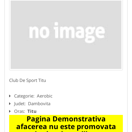
Club De Sport Titu
Categorie:
Aerobic
Judet:
Dambovita
Oras:
Titu
Pagina Demonstrativa
afacerea nu este promovata