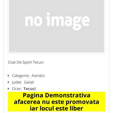
Club De Sport Tecuci
Categorie:
Aerobic
Judet:
Galati
Oras:
Tecuci
Pagina Demonstrativa
afacerea nu este promovata
iar locul este liber