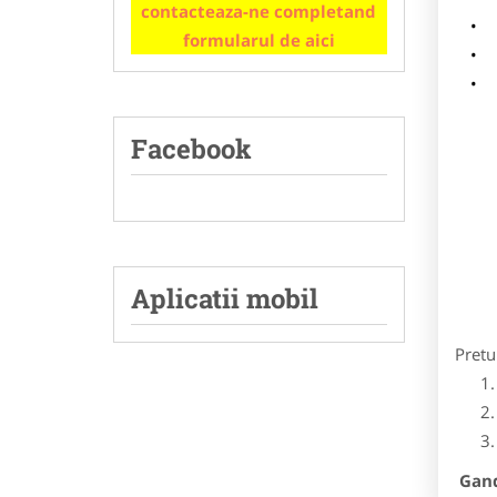
contacteaza-ne completand
m
formularul de aici
p
Facebook
Aplicatii mobil
Pretu
Gandi