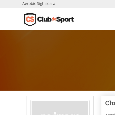
Aerobic Sighisoara
Clu