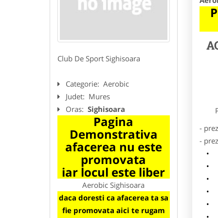
Aero
P
A
Club De Sport Sighisoara
Categorie:
Aerobic
Judet:
Mures
Oras:
Sighisoara
Preze
Pagina
- pre
Demonstrativa
- pre
afacerea nu este
l
promovata
o
iar locul este liber
p
Aerobic Sighisoara
s
daca doresti ca afacerea ta sa
a
fie promovata aici te rugam
h