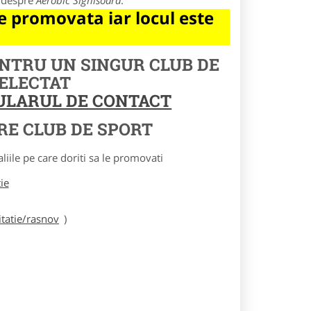
e despre
Aerobic Sighisoara
.
 promovata iar locul este
ENTRU UN SINGUR CLUB DE
SELECTAT
MULARUL DE CONTACT
RE CLUB DE SPORT
le pe care doriti sa le promovati
tie
tatie/rasnov
)