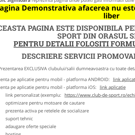
bic Sighisoara
reprezinta pagina unde puteti gasi informatii util
agina Demonstrativa afacerea nu este
liber
CEASTA PAGINA ESTE DISPONIBILA P
SPORT DIN ORASUL 
PENTRU DETALII FOLOSITI FOR
DESCRIERE SERVICII PROMOVA
ntarea EXCLUSIVA clubului/salii dumneavoastra cu toate detalii
zenta pe aplicatie pentru mobil - platforma ANDROID:
link aplica
zenta pe aplicatie pentru mobil - platforma iOS:
link aplicatie
ink personalizat (exemplu:
https://www.club-de-sport.ro/echi
ptimizare pentru motoare de cautare
rezenta activa pe retelele de socializare
uport tehnic
daugare oferte speciale
osting