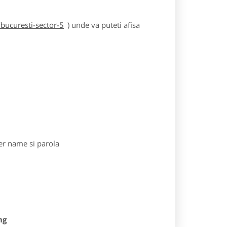
bucuresti-sector-5
) unde va puteti afisa
r name si parola
ng