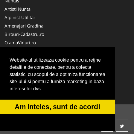
Nuntas
Artisti Nunta
Alpinist Utilitar
Amenajari Gradina
Birouri-Cadastru.ro
CramaVinuri.ro
FirmaTractariAuto.ro
Servicii-DDD.com
Website-ul utilizeaza cookie pentru a reţine
Ambalaje Romania
detaliile de conectare, pentru a colecta
statistici cu scopul de a optimiza functionarea
Cabinet-Individual.ro
site-ului si pentru a furniza marketing in baza
CentruInchirieri.ro
intereselor dvs.
Medic-Bun.com
Am inteles, sunt de acord!
© 2014-2026
ANPC
SOL