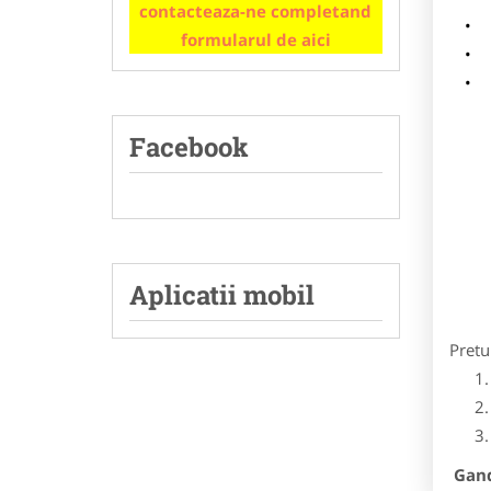
contacteaza-ne completand
m
formularul de aici
p
Facebook
Aplicatii mobil
Pretu
Gandi