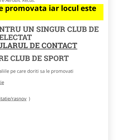
pre
Aerobic Recas
.
 promovata iar locul este
ENTRU UN SINGUR CLUB DE
SELECTAT
MULARUL DE CONTACT
RE CLUB DE SPORT
le pe care doriti sa le promovati
tie
tatie/rasnov
)