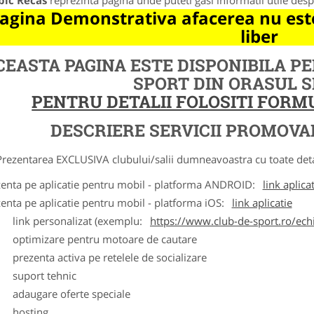
bic Recas
reprezinta pagina unde puteti gasi informatii utile des
agina Demonstrativa afacerea nu este
liber
CEASTA PAGINA ESTE DISPONIBILA P
SPORT DIN ORASUL 
PENTRU DETALII FOLOSITI FOR
DESCRIERE SERVICII PROMOVA
ntarea EXCLUSIVA clubului/salii dumneavoastra cu toate detalii
zenta pe aplicatie pentru mobil - platforma ANDROID:
link aplica
zenta pe aplicatie pentru mobil - platforma iOS:
link aplicatie
ink personalizat (exemplu:
https://www.club-de-sport.ro/echi
ptimizare pentru motoare de cautare
rezenta activa pe retelele de socializare
uport tehnic
daugare oferte speciale
osting