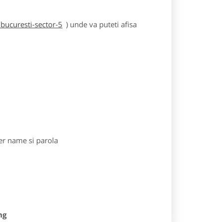
bucuresti-sector-5
) unde va puteti afisa
r name si parola
ng