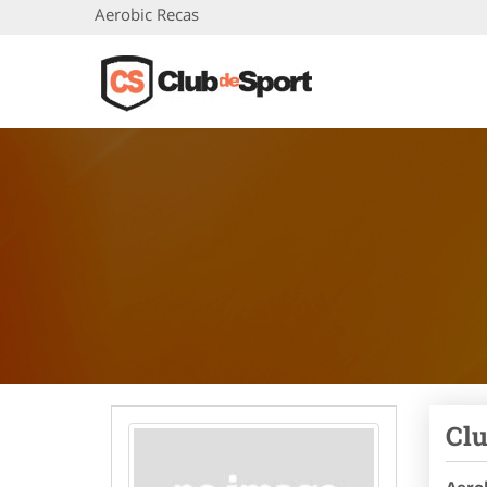
Aerobic Recas
Clu