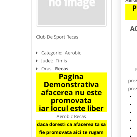
Aero
P
A
Club De Sport Recas
Categorie:
Aerobic
Judet:
Timis
Oras:
Recas
Preze
Pagina
- pre
Demonstrativa
- pre
afacerea nu este
l
promovata
o
iar locul este liber
p
Aerobic Recas
s
daca doresti ca afacerea ta sa
a
fie promovata aici te rugam
h