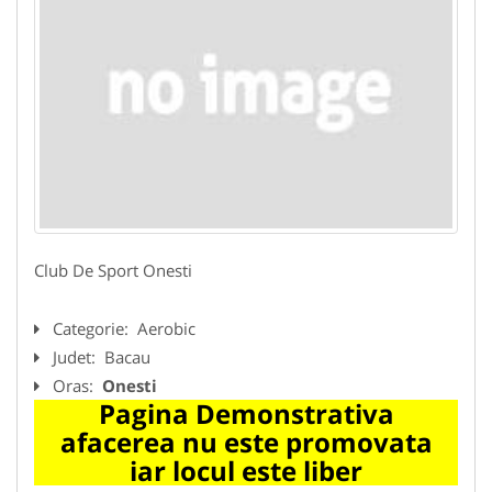
Club De Sport Onesti
Categorie:
Aerobic
Judet:
Bacau
Oras:
Onesti
Pagina Demonstrativa
afacerea nu este promovata
iar locul este liber