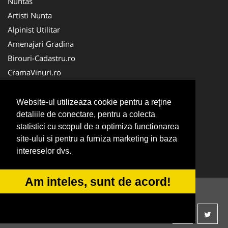
Nuntas
Artisti Nunta
Alpinist Utilitar
Amenajari Gradina
Birouri-Cadastru.ro
CramaVinuri.ro
FirmaTractariAuto.ro
Servicii-DDD.com
Website-ul utilizeaza cookie pentru a reţine
Ambalaje Romania
detaliile de conectare, pentru a colecta
statistici cu scopul de a optimiza functionarea
Cabinet-Individual.ro
site-ului si pentru a furniza marketing in baza
CentruInchirieri.ro
intereselor dvs.
Medic-Bun.com
Am inteles, sunt de acord!
© 2014-2026
ANPC
SOL