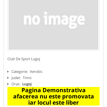
Club De Sport Lugoj
Categorie:
Aerobic
Judet:
Timis
Oras:
Lugoj
Pagina Demonstrativa
afacerea nu este promovata
iar locul este liber