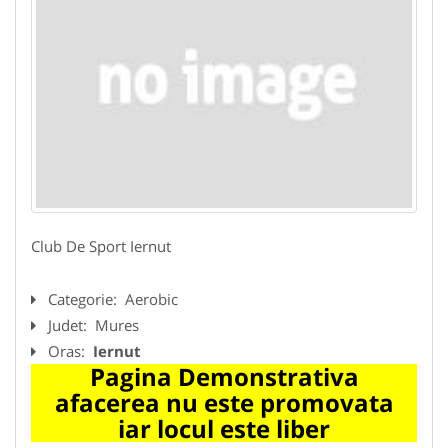
Club De Sport Iernut
Categorie:
Aerobic
Judet:
Mures
Oras:
Iernut
Pagina Demonstrativa
afacerea nu este promovata
iar locul este liber