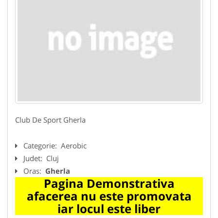
Club De Sport Gherla
Categorie:
Aerobic
Judet:
Cluj
Oras:
Gherla
Pagina Demonstrativa
afacerea nu este promovata
iar locul este liber