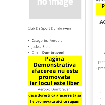
Aero
P
A
Club De Sport Dumbraveni
Categorie:
Aerobic
Judet:
Sibiu
Oras:
Dumbraveni
Preze
Pagina
- pre
Demonstrativa
- pre
afacerea nu este
l
promovata
o
iar locul este liber
p
Aerobic Dumbraveni
s
daca doresti ca afacerea ta sa
a
fie promovata aici te rugam
h