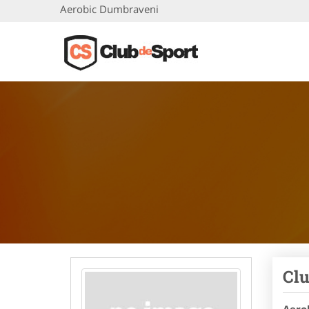
Aerobic Dumbraveni
Clu