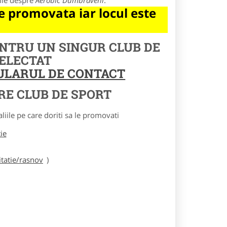
tile despre
Aerobic Dumbraveni
.
 promovata iar locul este
ENTRU UN SINGUR CLUB DE
SELECTAT
MULARUL DE CONTACT
RE CLUB DE SPORT
le pe care doriti sa le promovati
tie
tatie/rasnov
)