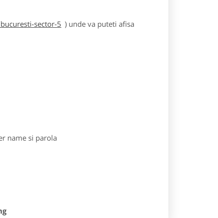
bucuresti-sector-5
) unde va puteti afisa
r name si parola
ng