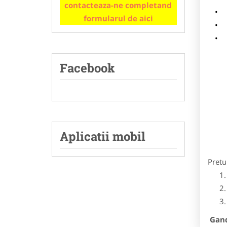
contacteaza-ne completand
m
formularul de aici
p
Facebook
Aplicatii mobil
Pretu
Gandi