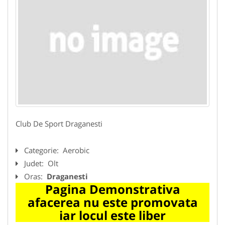
Club De Sport Draganesti
Categorie:
Aerobic
Judet:
Olt
Oras:
Draganesti
Pagina Demonstrativa
afacerea nu este promovata
iar locul este liber