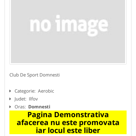
Club De Sport Domnesti
Categorie:
Aerobic
Judet:
Ilfov
Oras:
Domnesti
Pagina Demonstrativa
afacerea nu este promovata
iar locul este liber