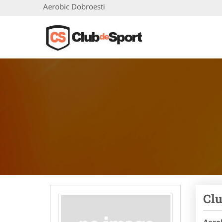
Aerobic Dobroesti
Clu