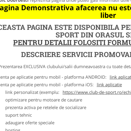
bic Dobroesti
reprezinta pagina unde puteti gasi informatii util
agina Demonstrativa afacerea nu este
liber
CEASTA PAGINA ESTE DISPONIBILA P
SPORT DIN ORASUL 
PENTRU DETALII FOLOSITI FOR
DESCRIERE SERVICII PROMOVA
ntarea EXCLUSIVA clubului/salii dumneavoastra cu toate detalii
zenta pe aplicatie pentru mobil - platforma ANDROID:
link aplica
zenta pe aplicatie pentru mobil - platforma iOS:
link aplicatie
ink personalizat (exemplu:
https://www.club-de-sport.ro/echi
ptimizare pentru motoare de cautare
rezenta activa pe retelele de socializare
uport tehnic
daugare oferte speciale
osting