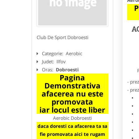
Aero
P
A
Club De Sport Dobroesti
Categorie:
Aerobic
Judet:
Ilfov
Oras:
Dobroesti
Preze
Pagina
- pre
Demonstrativa
- pre
afacerea nu este
l
promovata
o
iar locul este liber
p
Aerobic Dobroesti
s
daca doresti ca afacerea ta sa
a
fie promovata aici te rugam
h