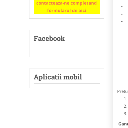
contacteaza-ne completand
m
formularul de aici
p
Facebook
Aplicatii mobil
Pretu
Gandi