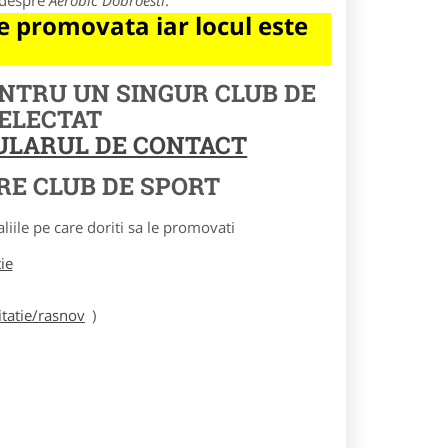
e despre
Aerobic Dobroesti
.
 promovata iar locul este
ENTRU UN SINGUR CLUB DE
SELECTAT
MULARUL DE CONTACT
RE CLUB DE SPORT
le pe care doriti sa le promovati
tie
tatie/rasnov
)