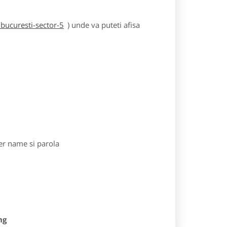
bucuresti-sector-5
) unde va puteti afisa
r name si parola
ng