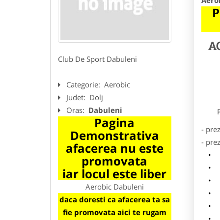
Aero
P
A
Club De Sport Dabuleni
Categorie:
Aerobic
Judet:
Dolj
Oras:
Dabuleni
Preze
Pagina
- pre
Demonstrativa
- pre
afacerea nu este
l
promovata
o
iar locul este liber
p
Aerobic Dabuleni
s
daca doresti ca afacerea ta sa
a
fie promovata aici te rugam
h