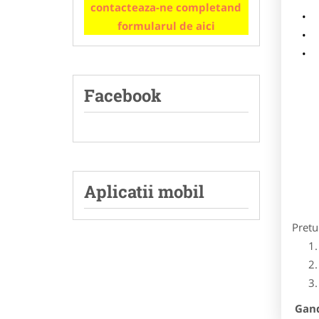
contacteaza-ne completand
m
formularul de aici
p
Facebook
Aplicatii mobil
Pretu
Gandi