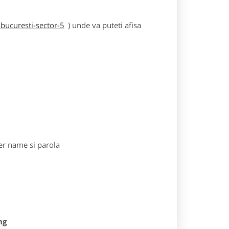
bucuresti-sector-5
) unde va puteti afisa
r name si parola
ng