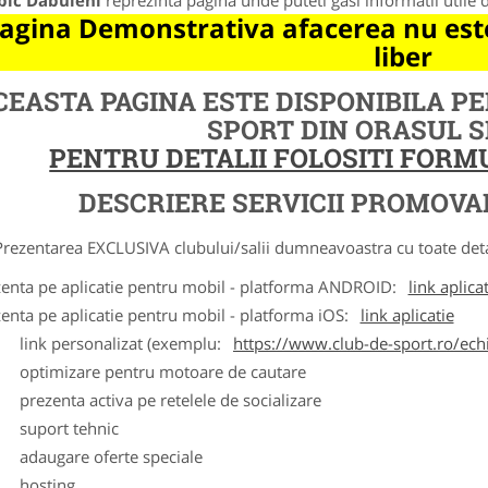
bic Dabuleni
reprezinta pagina unde puteti gasi informatii utile
agina Demonstrativa afacerea nu este
liber
CEASTA PAGINA ESTE DISPONIBILA P
SPORT DIN ORASUL 
PENTRU DETALII FOLOSITI FOR
DESCRIERE SERVICII PROMOVA
ntarea EXCLUSIVA clubului/salii dumneavoastra cu toate detalii
zenta pe aplicatie pentru mobil - platforma ANDROID:
link aplica
zenta pe aplicatie pentru mobil - platforma iOS:
link aplicatie
ink personalizat (exemplu:
https://www.club-de-sport.ro/echi
ptimizare pentru motoare de cautare
rezenta activa pe retelele de socializare
uport tehnic
daugare oferte speciale
osting