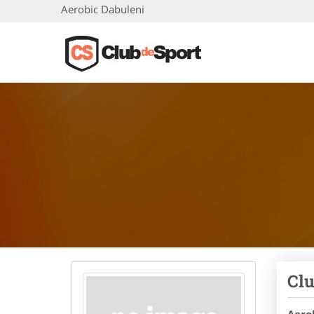
Aerobic Dabuleni
Clu