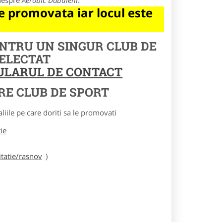
 despre
Aerobic Dabuleni
.
 promovata iar locul este
ENTRU UN SINGUR CLUB DE
SELECTAT
MULARUL DE CONTACT
RE CLUB DE SPORT
le pe care doriti sa le promovati
tie
tatie/rasnov
)