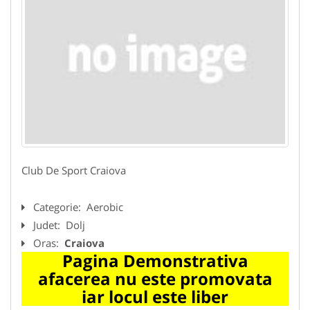
Club De Sport Craiova
Categorie:
Aerobic
Judet:
Dolj
Oras:
Craiova
Pagina Demonstrativa
afacerea nu este promovata
iar locul este liber