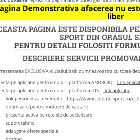
bic Covasna
reprezinta pagina unde puteti gasi informatii utile 
agina Demonstrativa afacerea nu este
liber
CEASTA PAGINA ESTE DISPONIBILA P
SPORT DIN ORASUL 
PENTRU DETALII FOLOSITI FOR
DESCRIERE SERVICII PROMOVA
ntarea EXCLUSIVA clubului/salii dumneavoastra cu toate detalii
zenta pe aplicatie pentru mobil - platforma ANDROID:
link aplica
zenta pe aplicatie pentru mobil - platforma iOS:
link aplicatie
ink personalizat (exemplu:
https://www.club-de-sport.ro/echi
ptimizare pentru motoare de cautare
rezenta activa pe retelele de socializare
uport tehnic
daugare oferte speciale
osting