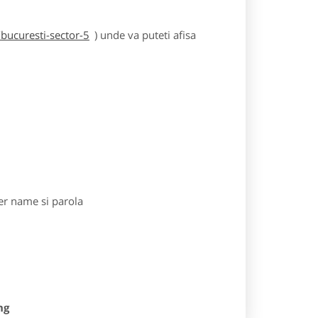
bucuresti-sector-5
) unde va puteti afisa
r name si parola
ng