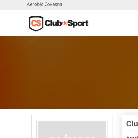
Aerobic Covasna
Clu