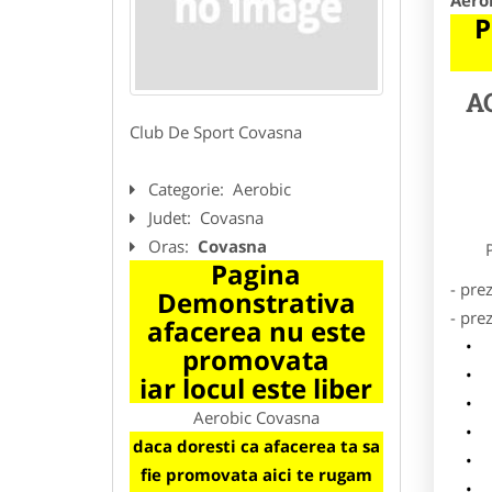
Aero
P
A
Club De Sport Covasna
Categorie:
Aerobic
Judet:
Covasna
Oras:
Covasna
Preze
Pagina
- pre
Demonstrativa
- pre
afacerea nu este
l
promovata
o
iar locul este liber
p
Aerobic Covasna
s
daca doresti ca afacerea ta sa
a
fie promovata aici te rugam
h