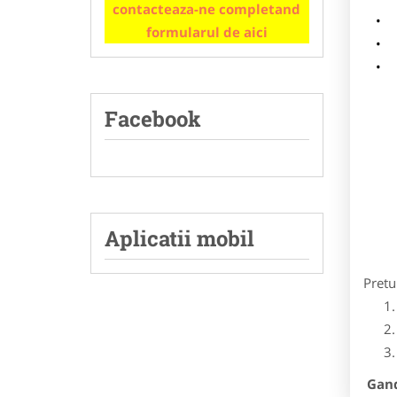
contacteaza-ne completand
m
formularul de aici
p
Facebook
Aplicatii mobil
Pretu
Gandi