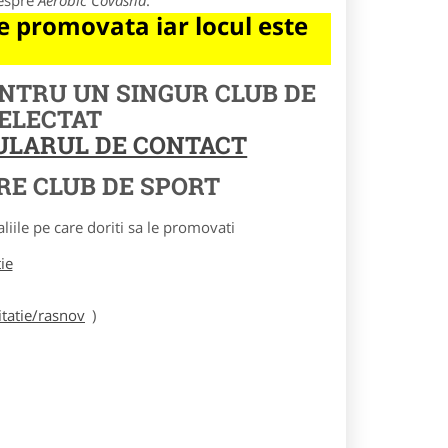
despre
Aerobic Covasna
.
 promovata iar locul este
ENTRU UN SINGUR CLUB DE
SELECTAT
MULARUL DE CONTACT
RE CLUB DE SPORT
le pe care doriti sa le promovati
tie
tatie/rasnov
)