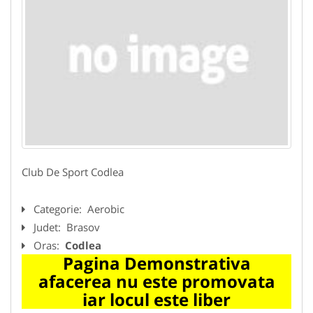
Club De Sport Codlea
Categorie:
Aerobic
Judet:
Brasov
Oras:
Codlea
Pagina Demonstrativa
afacerea nu este promovata
iar locul este liber