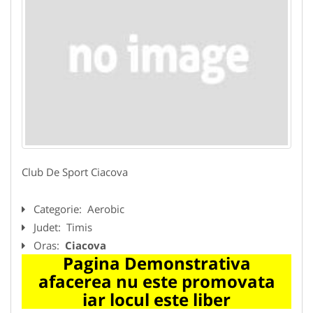
Club De Sport Ciacova
Categorie:
Aerobic
Judet:
Timis
Oras:
Ciacova
Pagina Demonstrativa
afacerea nu este promovata
iar locul este liber