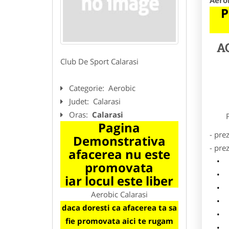
Aerob
P
A
Club De Sport Calarasi
Categorie:
Aerobic
Judet:
Calarasi
Oras:
Calarasi
Preze
Pagina
- pre
Demonstrativa
- pre
afacerea nu este
l
promovata
o
iar locul este liber
p
Aerobic Calarasi
s
daca doresti ca afacerea ta sa
a
fie promovata aici te rugam
h