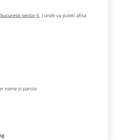
bucuresti-sector-5
) unde va puteti afisa
r name si parola
ng