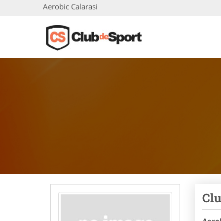
Aerobic Calarasi
Clu