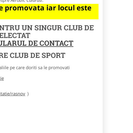
despre
Aerobic Calarasi
.
 promovata iar locul este
ENTRU UN SINGUR CLUB DE
SELECTAT
MULARUL DE CONTACT
RE CLUB DE SPORT
le pe care doriti sa le promovati
tie
tatie/rasnov
)