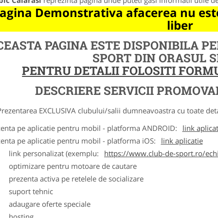
ic Calarasi
reprezinta pagina unde puteti gasi informatii utile 
agina Demonstrativa afacerea nu este
liber
CEASTA PAGINA ESTE DISPONIBILA P
SPORT DIN ORASUL 
PENTRU DETALII FOLOSITI FOR
DESCRIERE SERVICII PROMOVA
ntarea EXCLUSIVA clubului/salii dumneavoastra cu toate detalii
zenta pe aplicatie pentru mobil - platforma ANDROID:
link aplica
zenta pe aplicatie pentru mobil - platforma iOS:
link aplicatie
ink personalizat (exemplu:
https://www.club-de-sport.ro/echi
ptimizare pentru motoare de cautare
rezenta activa pe retelele de socializare
uport tehnic
daugare oferte speciale
osting