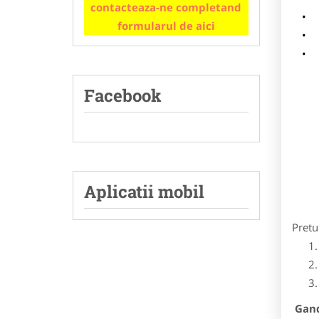
contacteaza-ne completand
m
formularul de aici
p
Facebook
Aplicatii mobil
Pretu
Gandi