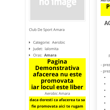
Aero
P
A
Club De Sport Amara
Categorie:
Aerobic
Judet:
Ialomita
Oras:
Amara
Preze
Pagina
- pre
Demonstrativa
- pre
afacerea nu este
l
promovata
o
iar locul este liber
p
Aerobic Amara
s
daca doresti ca afacerea ta sa
a
fie promovata aici te rugam
h