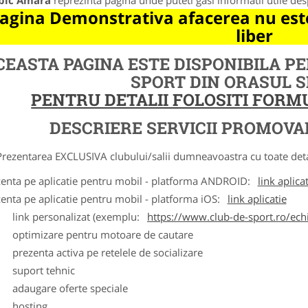
bic Amara
reprezinta pagina unde puteti gasi informatii utile de
agina Demonstrativa afacerea nu este
liber
CEASTA PAGINA ESTE DISPONIBILA P
SPORT DIN ORASUL 
PENTRU DETALII FOLOSITI FOR
DESCRIERE SERVICII PROMOVA
ntarea EXCLUSIVA clubului/salii dumneavoastra cu toate detalii
zenta pe aplicatie pentru mobil - platforma ANDROID:
link aplica
zenta pe aplicatie pentru mobil - platforma iOS:
link aplicatie
ink personalizat (exemplu:
https://www.club-de-sport.ro/echi
ptimizare pentru motoare de cautare
rezenta activa pe retelele de socializare
uport tehnic
daugare oferte speciale
osting