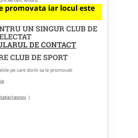
spre
Aerobic Amara
.
 promovata iar locul este
ENTRU UN SINGUR CLUB DE
SELECTAT
MULARUL DE CONTACT
RE CLUB DE SPORT
le pe care doriti sa le promovati
tie
tatie/rasnov
)