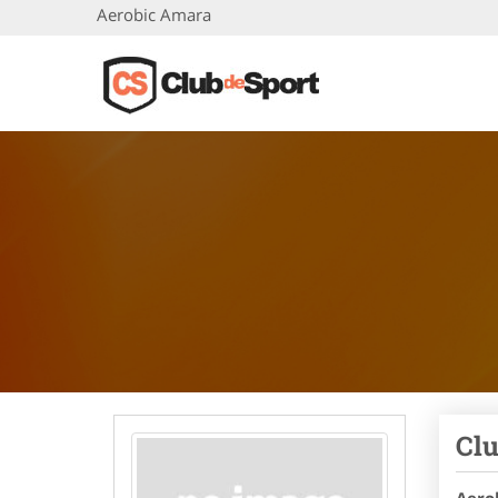
Aerobic Amara
Clu