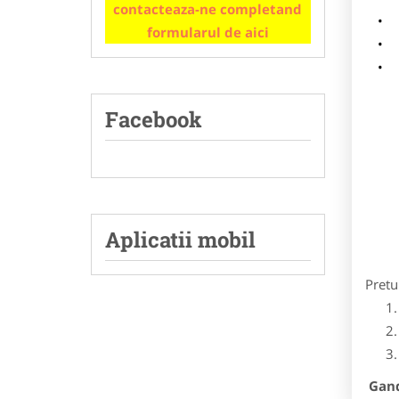
contacteaza-ne completand
m
formularul de aici
p
Facebook
Aplicatii mobil
Pretu
Gandi