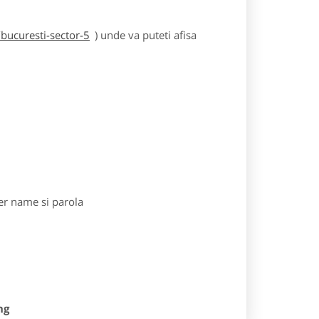
bucuresti-sector-5
) unde va puteti afisa
r name si parola
ng