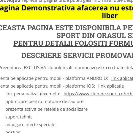
bic Adjud
reprezinta pagina unde puteti gasi informatii utile des
agina Demonstrativa afacerea nu este
liber
CEASTA PAGINA ESTE DISPONIBILA P
SPORT DIN ORASUL 
PENTRU DETALII FOLOSITI FOR
DESCRIERE SERVICII PROMOVA
ntarea EXCLUSIVA clubului/salii dumneavoastra cu toate detalii
zenta pe aplicatie pentru mobil - platforma ANDROID:
link aplica
zenta pe aplicatie pentru mobil - platforma iOS:
link aplicatie
ink personalizat (exemplu:
https://www.club-de-sport.ro/echi
ptimizare pentru motoare de cautare
rezenta activa pe retelele de socializare
uport tehnic
daugare oferte speciale
osting