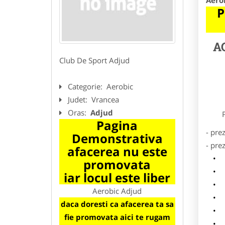
Aero
P
A
Club De Sport Adjud
Categorie:
Aerobic
Judet:
Vrancea
Oras:
Adjud
Preze
Pagina
- pre
Demonstrativa
- pre
afacerea nu este
l
promovata
o
iar locul este liber
p
Aerobic Adjud
s
daca doresti ca afacerea ta sa
a
fie promovata aici te rugam
h