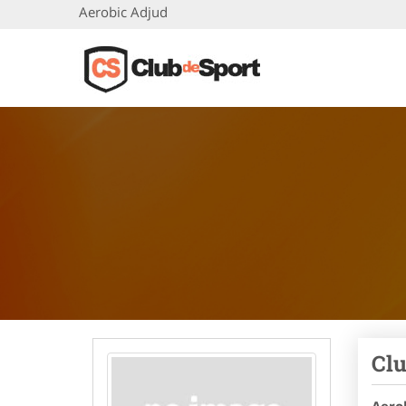
Aerobic Adjud
Clu