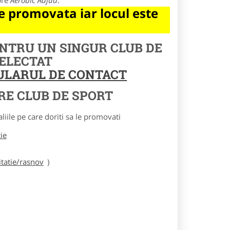
pre
Aerobic Adjud
.
 promovata iar locul este
ENTRU UN SINGUR CLUB DE
SELECTAT
MULARUL DE CONTACT
RE CLUB DE SPORT
le pe care doriti sa le promovati
tie
tatie/rasnov
)