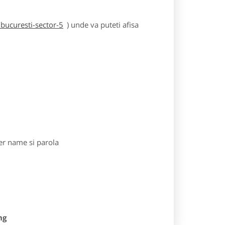
bucuresti-sector-5
) unde va puteti afisa
r name si parola
ng