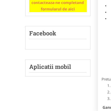
contacteaza-ne completand
m
formularul de aici
p
Facebook
Aplicatii mobil
Pretu
Gandi